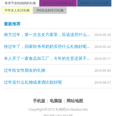
母亲节送给妈妈的礼物
送护士什么礼物最合适
看望病人送什么水果
中年女人生日礼物
300左右的生日礼物
最新推荐
南方过年，第一次去女方家里，应该送些什么呢？
2016-05-29
快过年了，回家给爷爷奶奶买些什么礼物好呢，老人家挺不容易的
2016-05-22
本人开了一家食品加工厂，今年的生意还算不错。马上就要过年了，想给忙碌了一年的员工们送上新年礼物，不知道给员工们送什么礼物比较好呢？实用性要大
2016-05-11
过年给女性朋友的礼物
2016-05-05
过年送什么礼物或者酒比较好呢
2016-04-27
手机版
|
电脑版
|
网站地图
CopyRight©2015 礼物吧(m.liwuba.net)
浙ICP备13013047号