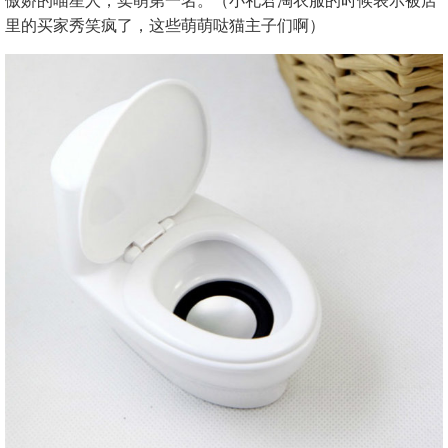
里的买家秀笑疯了，这些萌萌哒猫主子们啊）