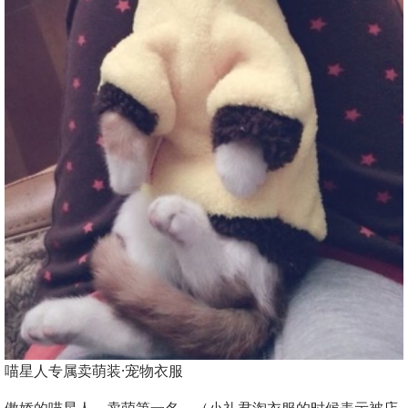
喵星人专属卖萌装·宠物衣服
傲娇的喵星人，卖萌第一名。（小礼君淘衣服的时候表示被店