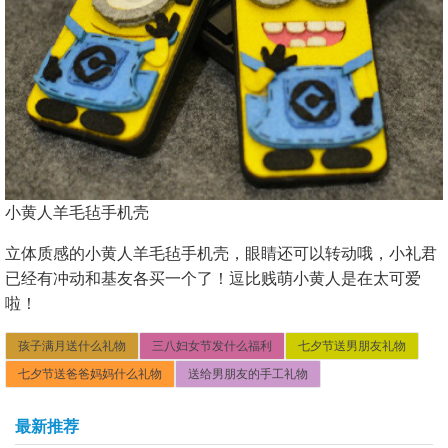
小黄人羊毛毡手机壳
立体质感的小黄人羊毛毡手机壳，眼睛还可以转动哦，小礼君
已经有冲动和基友各买一个了！逗比贱萌小黄人是在太可爱
啦！
孩子满月送什么礼物
三八妇女节发什么福利
七夕节送男朋友礼物
七夕节送爸爸妈妈什么礼物
送给男朋友的手工礼物
最新推荐