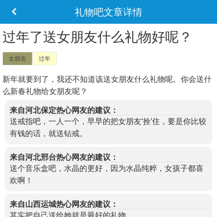
礼物吧文章详情
过年了送女朋友什么礼物好呢？
女朋友
过年
新年就要到了，我还不知道该送女朋友什么礼物呢。你会送什
么新春礼物给女朋友呢？
来自河北保定热心网友的建议：
送戒指吧，一人一个，早早的把女朋友‘拴’住，要是你比较
有钱的话，就送钻戒。
来自河北邢台热心网友的建议：
送个音乐盒吧，水晶的更好，因为水晶纯粹，女孩子都喜
欢啊！
来自山西运城热心网友的建议：
其实把自己送给她就是最好的礼物